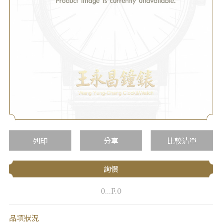
列印
分享
比較清單
詢價
0...F.0
品項狀況