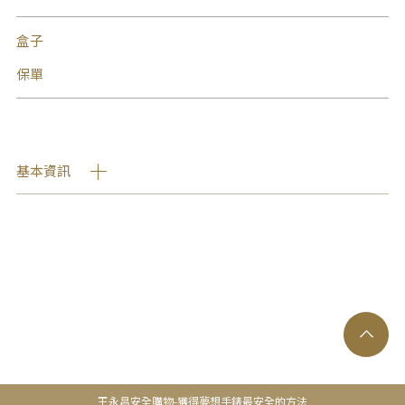
盒子
保單
基本資訊
王永昌安全購物-獲得夢想手錶最安全的方法