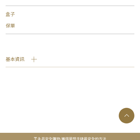
盒子
保單
基本資訊
王永昌安全購物-獲得夢想手錶最安全的方法