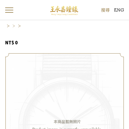
ENG
NT$ 0