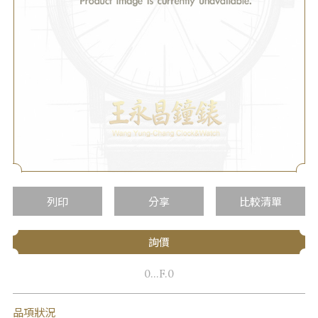
列印
分享
比較清單
詢價
0...F.0
品項狀況