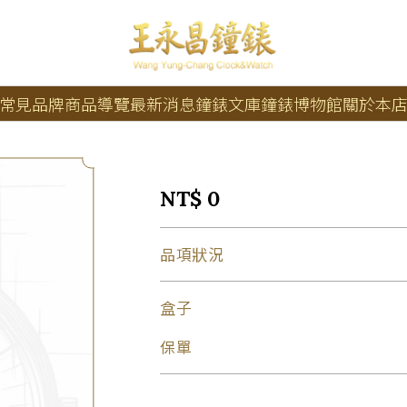
常見品牌
商品導覽
最新消息
鐘錶文庫
鐘錶博物館
關於本
NT$ 0
品項狀況
盒子
保單