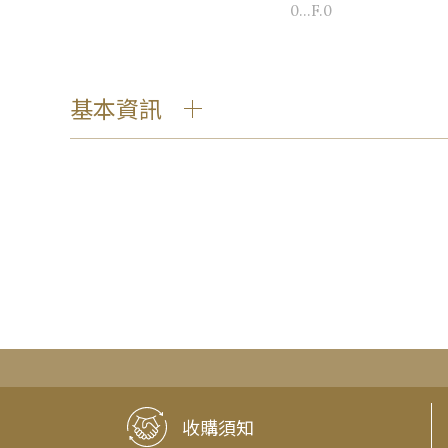
0...F.0
基本資訊
收購須知