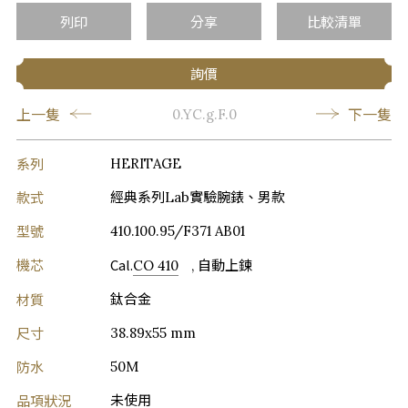
列印
分享
比較清單
詢價
上一隻
下一隻
0.YC.g.F.0
系列
HERITAGE
款式
經典系列Lab實驗腕錶、男款
型號
410.100.95/F371 AB01
機芯
Cal.
CO 410
, 自動上鍊
材質
鈦合金
尺寸
38.89x55 mm
防水
50M
品項狀況
未使用